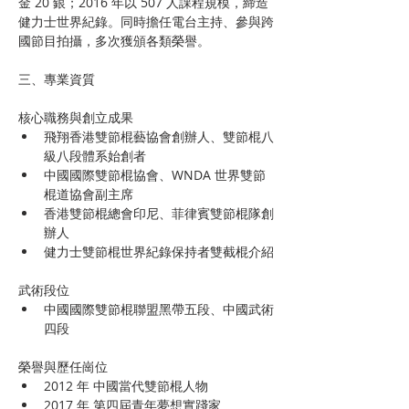
金 20 銀；2016 年以 507 人課程規模，締造
健力士世界紀錄。同時擔任電台主持、參與跨
國節目拍攝，多次獲頒各類榮譽。
三、專業資質
核心職務與創立成果
飛翔香港雙節棍藝協會創辦人、雙節棍八
級八段體系始創者
中國國際雙節棍協會、WNDA 世界雙節
棍道協會副主席
香港雙節棍總會印尼、菲律賓雙節棍隊創
辦人
健力士雙節棍世界紀錄保持者雙截棍介紹
武術段位
中國國際雙節棍聯盟黑帶五段、中國武術
四段
榮譽與歷任崗位
2012 年 中國當代雙節棍人物
2017 年 第四屆青年夢想實踐家