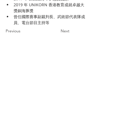
2019 年 UNIKORN 香港教育成就卓越大
獎銅海豚獎
曾任國際賽事副裁判長、武術節代表隊成
員、電台節目主持等
Previous
Next
關於我們
探索
活動
協會
展覽
行政架構
工作坊
核數報告
顧問/會員資料
講座