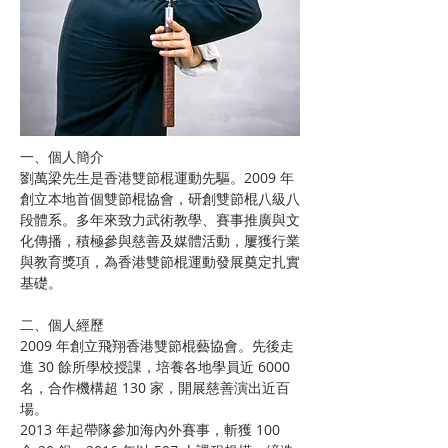
一、個人簡介
劉萬梁先生是香港雙節棍運動先驅。2009 年
創立本地首個雙節棍協會，研創雙節棍八級八
段體系。多年來致力武術教學、賽事推廣與文
化傳播，積極參與慈善及媒體活動，屢獲行業
與教育獎項，為香港雙節棍運動發展奠定扎實
基礎。
二、個人經歷
2009 年創立飛翔香港雙節棍藝協會。先後走
進 30 餘所學校授課，培養各地學員近 6000 
名，合作機構超 130 家，開展慈善演出近百
場。
2013 年起帶隊參加海內外賽事，斬獲 100 