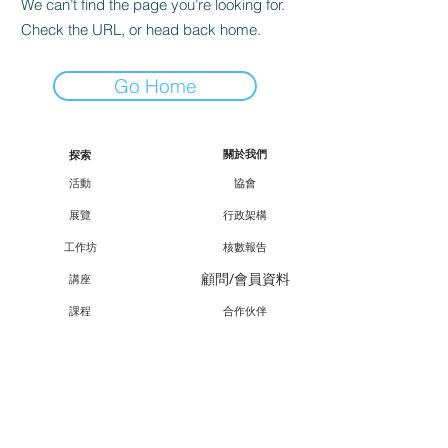
We can’t find the page you’re looking for.
Check the URL, or head back home.
Go Home
關於我們
探索
活動
協會
展覽
行政架構
工作坊
核數報告
顧問/會員資料
講座
課程
合作伙伴
外展
支持我們
廿一廿十 · 中華文化節
會員資訊
教育承傳項目查詢
會員專享
媒體報導
成為會員