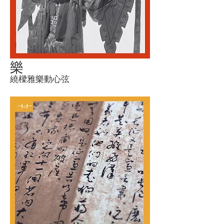
樂
繞樑雅樂動心弦