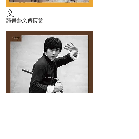
文
詩書藝文傳情意
​術
技術菁華現巧思