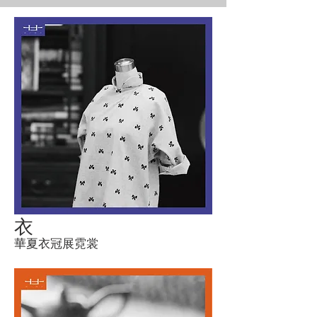
衣
華夏衣冠展霓裳