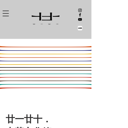
廿一廿十．