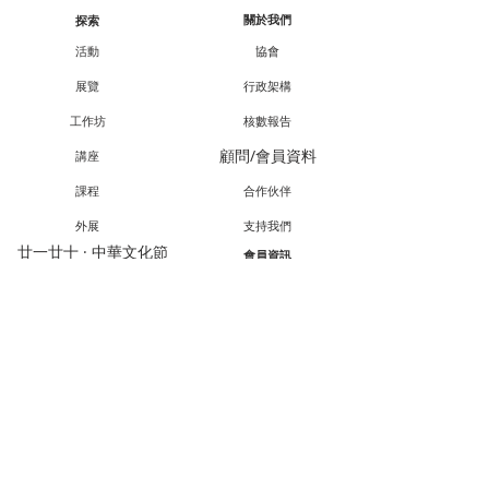
關於我們
探索
活動
協會
展覽
行政架構
工作坊
核數報告
顧問/會員資料
講座
課程
合作伙伴
外展
支持我們
廿一廿十 · 中華文化節
會員資訊
教育承傳項目查詢
會員專享
媒體報導
成為會員
聯絡方法
聯絡我們