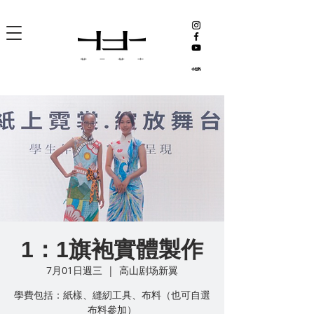
1：1旗袍實體製作
7月01日週三
  |  
高山剧场新翼
學費包括：紙樣、縫紉工具、布料（也可自選
布料參加）