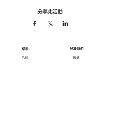
分享此活動
關於我們
探索
活動
協會
展覽
行政架構
工作坊
核數報告
顧問/會員資料
講座
課程
合作伙伴
外展
支持我們
廿一廿十 · 中華文化節
會員資訊
教育承傳項目查詢
會員專享
媒體報導
成為會員