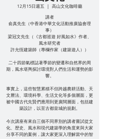
12月15日週五
  |  
高山文化咖啡廳
講者
俞真先生（中香港中華文化活動推廣協會理
事）
梁冠文先生（《古都巡遊 好風如水》作者、
風水研究者
許允恆建築師（專欄作家（建築遊人））
二十四節氣標誌著季節的變遷和自然界的周
期，風水堪輿探討環境對人們生活和運勢的影
響。
事實上，這些智慧累積不但跨越農耕活動、天
文曆法、環境科學、生活文化等多個層面，更
被中國古代先賢們應用到更廣闊層面，包括建
築設計，以至古都皇城的規劃。
今次講座有來自三個不同界別的講者嘗試從文
化、歴史、風水和現代建築學的角度來與大家
分享不同的案例，讓大家更深入理解當中的智