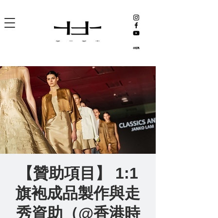
【贊助項目】 1:1
旗袍成品製作與走
秀資助（@香港時