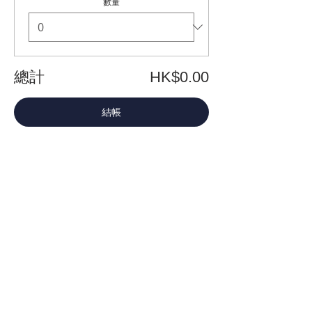
數量
總計
HK$0.00
結帳
分享此活動
關於我們
探索
活動
協會
展覽
行政架構
工作坊
核數報告