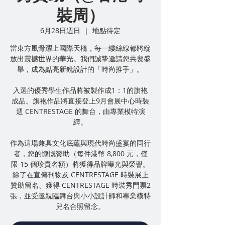
裝周）
6月28日週日
  |  
地點待定
當東方風骨躍上國際天橋，每一縷絲線都將綻
放出震撼世界的華光。我們誠摯邀請您共襄盛
舉，成為點亮新銳設計的「時尚推手」。
入選的優秀學生作品將被製作成1：1的旗袍
成品。旗袍作品將直接登上9月會展中心時裝
週 CENTRESTAGE 的舞台，由專業模特演
繹。
作為這場兼具文化底蘊與現代時尚盛宴的同行
者，您的慷慨贊助（每件港幣 8,800 元，僅
限 15 個珍貴名額）將獲得品牌曝光與榮譽。
除了在宣傳刊物及 CENTRESTAGE 時裝展上
贊助留名、獲得 CENTRESTAGE 時裝秀門票2
張，並受邀親臨舞台與小小設計師和專業模特
兒名合照留念。