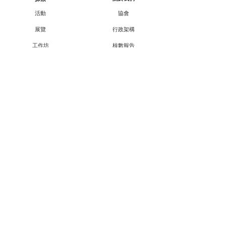
活動
協會
展覽
行政架構
工作坊
核數報告
顧問/會員資料
講座
課程
合作伙伴
外展
支持我們
廿一廿十 · 中華文化節
會員資訊
教育承傳項目查詢
會員專享
媒體報導
成為會員
聯絡方法
聯絡我們
© 2026 香港中華文化活動推廣協會
(檔