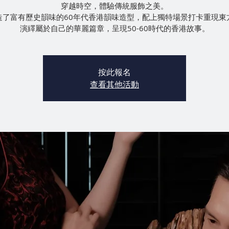
穿越時空，體驗傳統服飾之美。
造了富有歷史韻味的60年代香港韻味造型，配上獨特場景打卡重現東
按此報名
查看其他活動