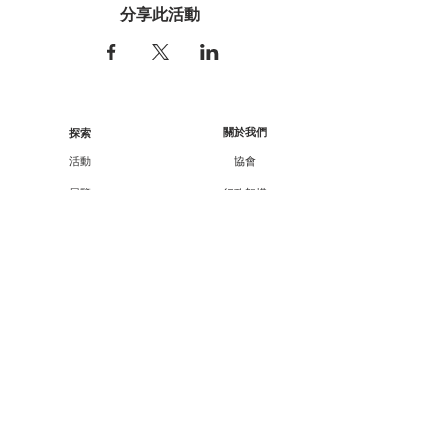
分享此活動
關於我們
探索
活動
協會
展覽
行政架構
工作坊
核數報告
顧問/會員資料
講座
課程
合作伙伴
外展
支持我們
廿一廿十 · 中華文化節
會員資訊
教育承傳項目查詢
會員專享
媒體報導
成為會員
聯絡方法