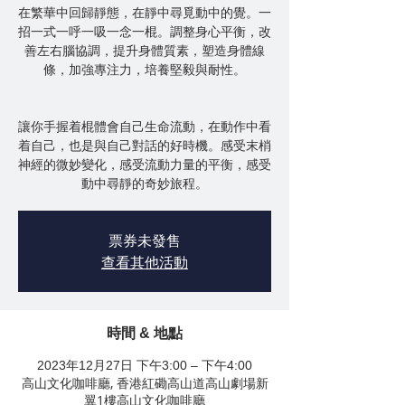
在繁華中回歸靜態，在靜中尋覓動中的覺。一
招一式一呼一吸一念一棍。調整身心平衡，改
善左右腦協調，提升身體質素，塑造身體線
條，加強專注力，培養堅毅與耐性。
讓你手握着棍體會自己生命流動，在動作中看
着自己，也是與自己對話的好時機。感受末梢
神經的微妙變化，感受流動力量的平衡，感受
票券未發售
查看其他活動
時間 & 地點
2023年12月27日 下午3:00 – 下午4:00
高山文化咖啡廳, 香港紅磡高山道高山劇場新
翼1樓高山文化咖啡廳