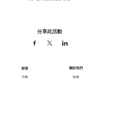
分享此活動
關於我們
探索
活動
協會
展覽
行政架構
工作坊
核數報告
顧問/會員資料
講座
課程
合作伙伴
外展
支持我們
廿一廿十 · 中華文化節
會員資訊