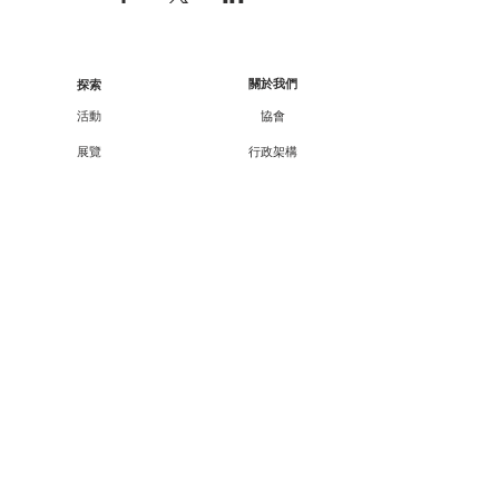
關於我們
探索
活動
協會
展覽
行政架構
工作坊
核數報告
顧問/會員資料
講座
課程
合作伙伴
外展
支持我們
廿一廿十 · 中華文化節
會員資訊
教育承傳項目查詢
會員專享
媒體報導
成為會員
聯絡方法
聯絡我們