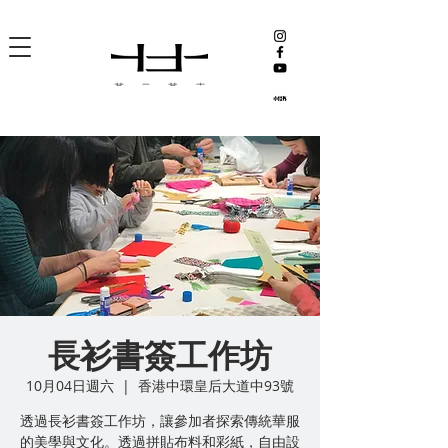
長衫書簽工作坊
10月04日週六
  |  
香港中環皇后大道中93號
透過長衫書簽工作坊，讓參加者探索傳統華服
的美學與文化。透過拼貼布料和彩紙，自由設