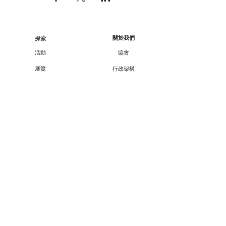
關於我們
探索
活動
協會
展覽
行政架構
工作坊
核數報告
顧問/會員資料
講座
課程
合作伙伴
外展
支持我們
廿一廿十 · 中華文化節
會員資訊
教育承傳項目查詢
會員專享
媒體報導
成為會員
聯絡方法
聯絡我們