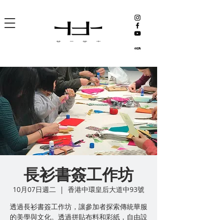
長衫書簽工作坊
10月07日週二
  |  
香港中環皇后大道中93號
透過長衫書簽工作坊，讓參加者探索傳統華服
的美學與文化。透過拼貼布料和彩紙，自由設