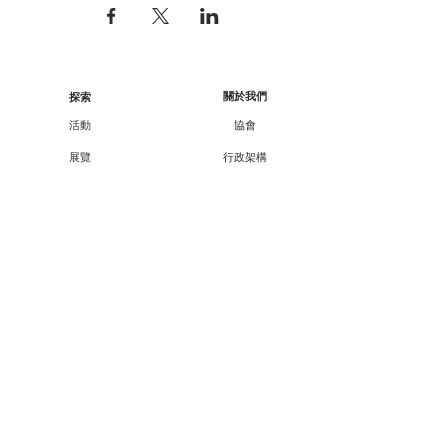
關於我們
探索
活動
協會
展覽
行政架構
工作坊
核數報告
顧問/會員資料
講座
課程
合作伙伴
外展
支持我們
廿一廿十 · 中華文化節
會員資訊
教育承傳項目查詢
會員專享
媒體報導
成為會員
聯絡方法
聯絡我們