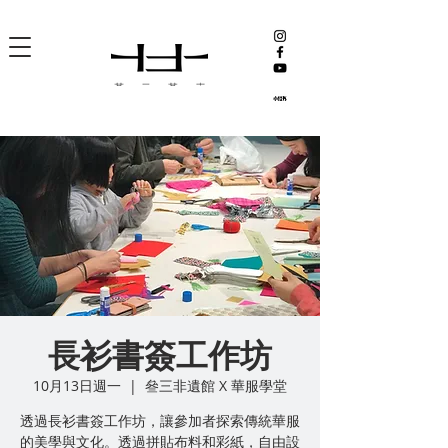
長衫書簽工作坊
10月13日週一
  |  
叄三非遺館 X 華服學堂
透過長衫書簽工作坊，讓參加者探索傳統華服
的美學與文化。透過拼貼布料和彩紙，自由設