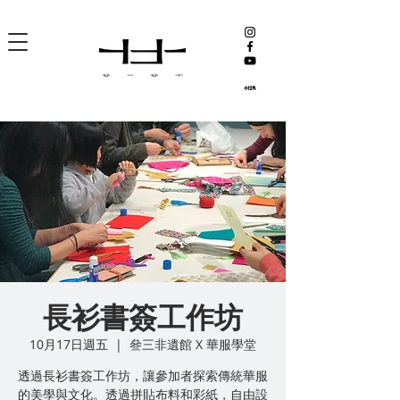
長衫書簽工作坊
10月17日週五
  |  
叄三非遺館 X 華服學堂
透過長衫書簽工作坊，讓參加者探索傳統華服
的美學與文化。透過拼貼布料和彩紙，自由設