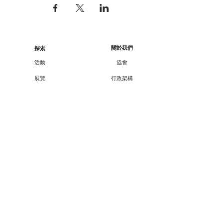
關於我們
探索
活動
協會
展覽
行政架構
工作坊
核數報告
顧問/會員資料
講座
課程
合作伙伴
外展
支持我們
廿一廿十 · 中華文化節
會員資訊
教育承傳項目查詢
會員專享
媒體報導
成為會員
聯絡方法
聯絡我們