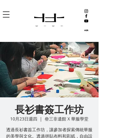
長衫書簽工作坊
10月23日週四
  |  
叄三非遺館 X 華服學堂
透過長衫書簽工作坊，讓參加者探索傳統華服
的美學與文化。透過拼貼布料和彩紙，自由設