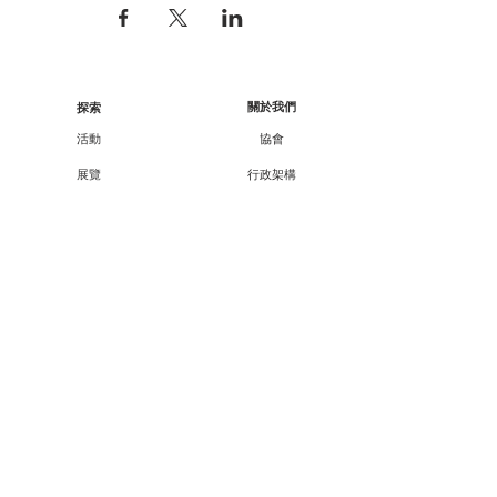
關於我們
探索
活動
協會
展覽
行政架構
工作坊
核數報告
顧問/會員資料
講座
課程
合作伙伴
外展
支持我們
廿一廿十 · 中華文化節
會員資訊
教育承傳項目查詢
會員專享
媒體報導
成為會員
聯絡方法
聯絡我們