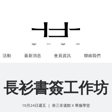
活動
最新消息
會員資訊
聯絡我們
長衫書簽工作坊
10月24日週五
  |  
叄三非遺館 X 華服學堂