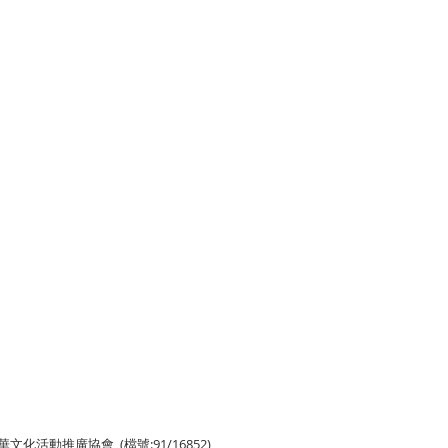
香港中華文化活動推廣協會
(檔號:91/16852)