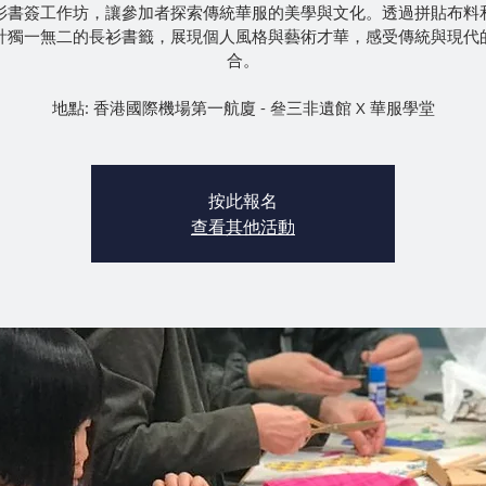
衫書簽工作坊，讓參加者探索傳統華服的美學與文化。透過拼貼布料
計獨一無二的長衫書籤，展現個人風格與藝術才華，感受傳統與現代
合。
地點: 香港國際機場第一航廈 - 叄三非遺館 X 華服學堂
按此報名
查看其他活動