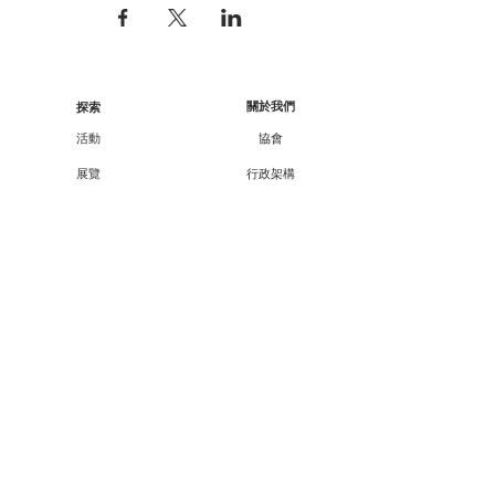
關於我們
探索
活動
協會
展覽
行政架構
工作坊
核數報告
顧問/會員資料
講座
課程
合作伙伴
外展
支持我們
廿一廿十 · 中華文化節
會員資訊
教育承傳項目查詢
會員專享
媒體報導
成為會員
聯絡方法
聯絡我們