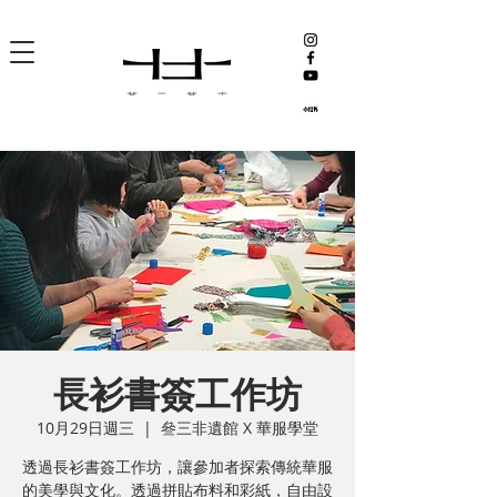
長衫書簽工作坊
10月29日週三
  |  
叄三非遺館 X 華服學堂
透過長衫書簽工作坊，讓參加者探索傳統華服
的美學與文化。透過拼貼布料和彩紙，自由設