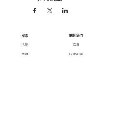
關於我們
探索
活動
協會
展覽
行政架構
工作坊
核數報告
顧問/會員資料
講座
課程
合作伙伴
外展
支持我們
廿一廿十 · 中華文化節
會員資訊
教育承傳項目查詢
會員專享
媒體報導
成為會員
聯絡方法