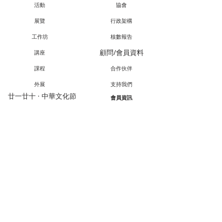
活動
協會
展覽
行政架構
工作坊
核數報告
顧問/會員資料
講座
課程
合作伙伴
外展
支持我們
廿一廿十 · 中華文化節
會員資訊
教育承傳項目查詢
會員專享
媒體報導
成為會員
聯絡方法
聯絡我們
© 2026 香港中華文化活動推廣協會
(檔
號:91/16852)