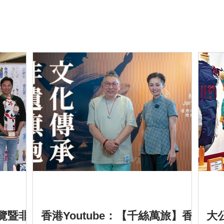
覽暨非
香港Youtube：【千絲萬旅】香
大