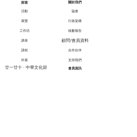
關於我們
探索
活動
協會
展覽
行政架構
工作坊
核數報告
顧問/會員資料
講座
課程
合作伙伴
外展
支持我們
廿一廿十 · 中華文化節
會員資訊
教育承傳項目查詢
會員專享
媒體報導
成為會員
聯絡方法
聯絡我們