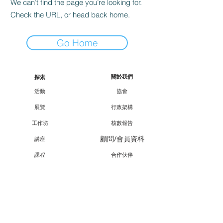
We can’t find the page you’re looking for.
Check the URL, or head back home.
Go Home
關於我們
探索
活動
協會
展覽
行政架構
工作坊
核數報告
顧問/會員資料
講座
課程
合作伙伴
外展
支持我們
廿一廿十 · 中華文化節
會員資訊
教育承傳項目查詢
會員專享
媒體報導
成為會員