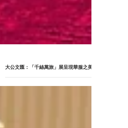
大公文匯：「千絲萬旅」展呈現華服之美