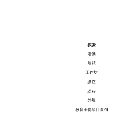
探索
活動
展覽
工作坊
講座
課程
外展
教育承傳項目查詢