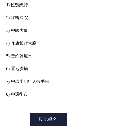
1) 匯豐總行
2) 終審法院
3) 中銀大廈
4) 花旗銀行大廈
5) 聖約翰座堂
6) 置地廣場
7) 中環半山行人扶手梯
8) 中環街市
按此報名