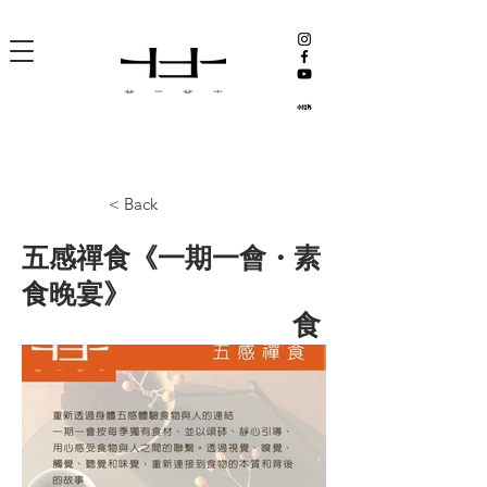
< Back
五感禪食《一期一會・素
食晚宴》
食