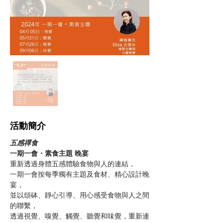
​活動簡介
五感禪食 
一期一會・素食主題 晚宴
重新透過身體五感體驗食物與人的連結，
一期一會按每季獨有主題及食材、精心設計晚
宴，
並以頌砵、靜心引導、用心感受食物與人之間
的聯繫，
透過視覺、嗅覺、觸覺、聽覺和味覺，重新連