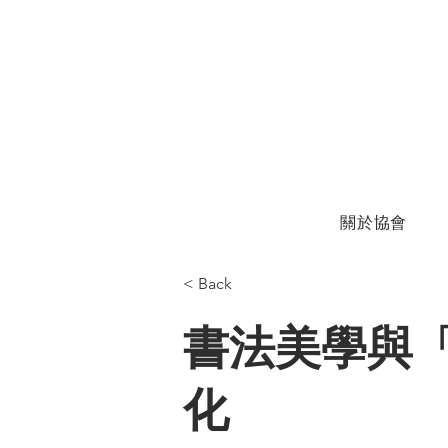
關於協會
< Back
書法美學與
化