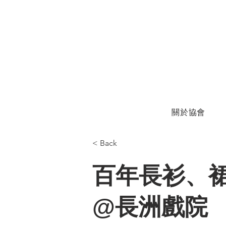
關於協會
< Back
百年長衫、
@長洲戲院