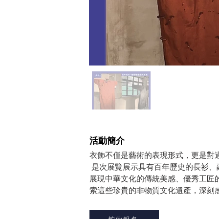
​活動簡介
衣飾不僅是藝術的表現形式，更是對
 是次展覽展示具有百年歷史的長衫、融合手繡技藝的裙褂以及特色粵劇戲曲的服飾，
展現中華文化的傳統美感、優秀工匠
索這些珍貴的非物質文化遺產，深刻