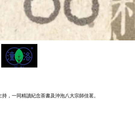
主持，一同精讀紀念茶書及沖泡八大宗師佳茗。 