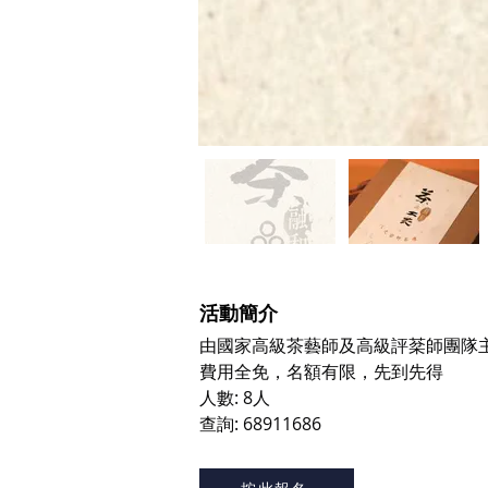
​活動簡介
由國家高級茶藝師及高級評棻師團隊
費用全免，名額有限，先到先得
人數: 8人
查詢: 68911686