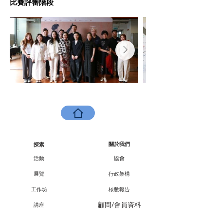
比賽評審階段
關於我們
探索
活動
協會
展覽
行政架構
工作坊
核數報告
顧問/會員資料
講座