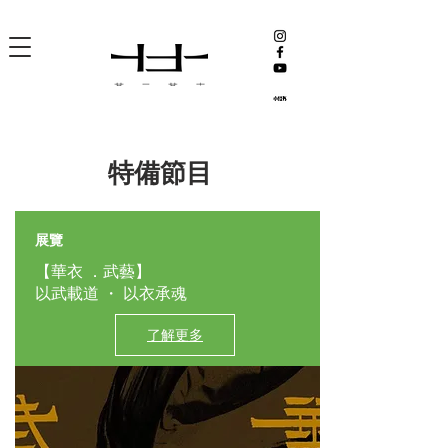
​特備節目
展覽
【華衣 ．武藝】
以武載道 ・ 以衣承魂
了解更多