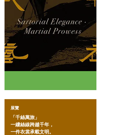
展覽
「千絲萬旅」
一縷絲線跨越千年，
一件衣裳承載文明。