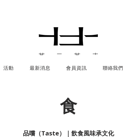
活動
最新消息
會員資訊
聯絡我們
食
品嚐（Taste）｜飲食風味承文化