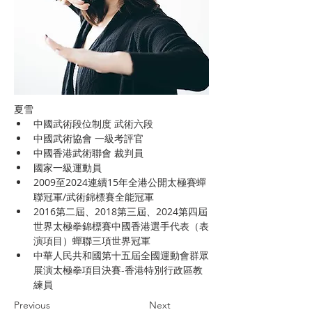
夏雪
中國武術段位制度 武術六段
中國武術協會 一級考評官
中國香港武術聯會 裁判員
國家一級運動員
2009至2024連續15年全港公開太極賽蟬
聯冠軍/武術錦標賽全能冠軍
2016第二屆、2018第三屆、2024第四屆
世界太極拳錦標賽中國香港選手代表（表
演項目）蟬聯三項世界冠軍
中華人民共和國第十五屆全國運動會群眾
展演太極拳項目決賽-香港特別行政區教
練員
Previous
Next