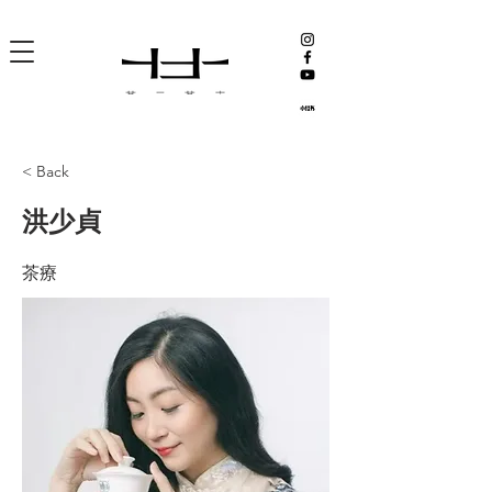
< Back
洪少貞
茶療