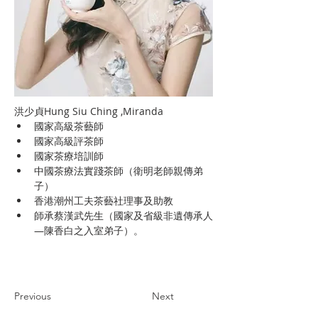
洪少貞Hung Siu Ching ,Miranda
國家高級茶藝師
國家高級評茶師
國家茶療培訓師
中國茶療法實踐茶師（衛明老師親傳弟
子）
香港潮州工夫茶藝社理事及助教
師承蔡漢武先生（國家及省級非遺傳承人
—陳香白之入室弟子）。
Previous
Next