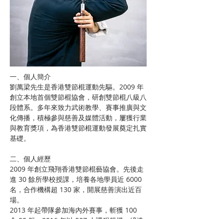
一、個人簡介
劉萬梁先生是香港雙節棍運動先驅。2009 年
創立本地首個雙節棍協會，研創雙節棍八級八
段體系。多年來致力武術教學、賽事推廣與文
化傳播，積極參與慈善及媒體活動，屢獲行業
與教育獎項，為香港雙節棍運動發展奠定扎實
基礎。
二、個人經歷
2009 年創立飛翔香港雙節棍藝協會。先後走
進 30 餘所學校授課，培養各地學員近 6000 
名，合作機構超 130 家，開展慈善演出近百
場。
2013 年起帶隊參加海內外賽事，斬獲 100 