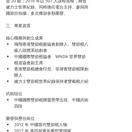
金 20 銀；2016 年以 507 人課程規模，締造
健力士世界紀錄。同時擔任電台主持、參與跨
國節目拍攝，多次獲頒各類榮譽。
三、專業資質
核心職務與創立成果
飛翔香港雙節棍藝協會創辦人、雙節棍八
級八段體系始創者
中國國際雙節棍協會、WNDA 世界雙節
棍道協會副主席
香港雙節棍總會印尼、菲律賓雙節棍隊創
辦人
健力士雙節棍世界紀錄保持者雙截棍介紹
武術段位
中國國際雙節棍聯盟黑帶五段、中國武術
四段
榮譽與歷任崗位
2012 年 中國當代雙節棍人物
2017 年 第四屆青年夢想實踐家