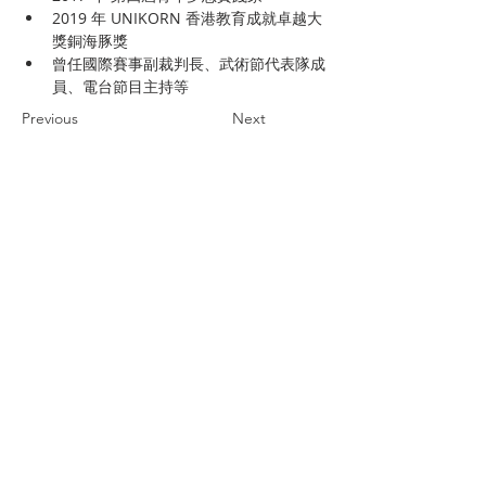
2019 年 UNIKORN 香港教育成就卓越大
獎銅海豚獎
曾任國際賽事副裁判長、武術節代表隊成
員、電台節目主持等
Previous
Next
關於我們
探索
活動
協會
展覽
行政架構
工作坊
核數報告
顧問/會員資料
講座