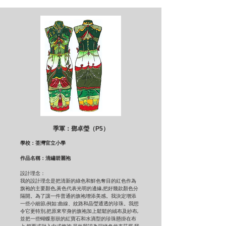
季軍：鄧卓瑩（P5）
學校：荃灣官立小學
作品名稱：清繡碧麗袍
設計理念：
我的設計理念是把清新的綠色和鮮色奪目的紅色作為
旗袍的主要顏色,黃色代表光明的邊緣,把好幾款顏色分
隔開。為了讓一件普通的旗袍增添美感。我決定增添
一些小細節,例如:曲線、紋路和晶瑩通透的珍珠。我想
令它更特別,把原來窄身的旗袍加上鬆鬆的絨布及紗布,
並把一些蝴蝶形狀的紅寶石和水滴型的珍珠懸掛在布