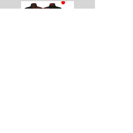
冠軍：余雨璇（F4）
學校：中華基督教會蒙明偉書院
作品名稱：墨夜丹霞
設計理念：
以中國古風的雲紋作為作品的主要元素、雲紋象微高
升和如意的意味、希望以此圖傳承中國古代文化符
號。顏色以成熟穩重的黑色 配上熱情活潑的紅色、調
和黑色過於莊重的感覺,讓旗袍高貴而不失靈巧。