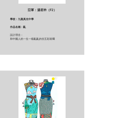
亞軍：湯若衿（F2）
學校：九龍真光中學
作品名稱：亂
設計理念：
和中國人的一生一樣亂亂的但五彩斑斕