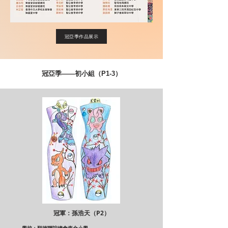
冠亞季作品展示
冠亞季——初小組（P1-3）
冠軍：孫浩天（P2）