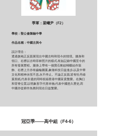
季軍：梁曦尹（F2）
​學校：聖公會陳融中學
作品名稱：中國古與今
設計理念：
透過旗袍正反面展現出中國古時和現今的情境。腰身和
領口、右襟以古時菲林照片的樣式,有如記錄中國至今的
所有發展歷程。腰身上帶有一個寶石豹紋蝴蝶結作裝
飾、右襟上方亦有齒輪圖案,象徵科技日益進步,以及中華
文化和精神永恆不息,永不停止。不論正反面,皆有牡丹綠
葉剪紙,代表非遺的同時祝福香港中國富貴繁榮。在胸口
和背脊位置,以明象形字代替本物,代表中國悠久歷史,而
中國亦從耕作魚務到現在日益繁榮。
冠亞季——高中組（F4-6）