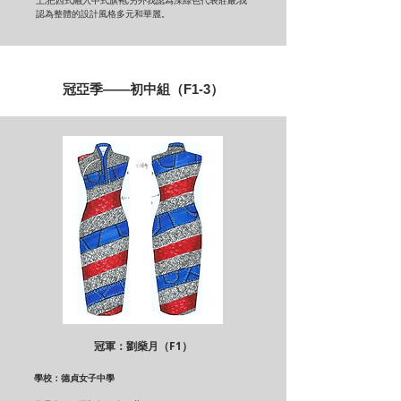
上,把西式融入中式旗袍,另外我認為深綠色代表莊嚴,我
認為整體的設計風格多元和華麗。
冠亞季——初中組（F1-3）
冠軍：劉燊月（F1）
學校：德貞女子中學