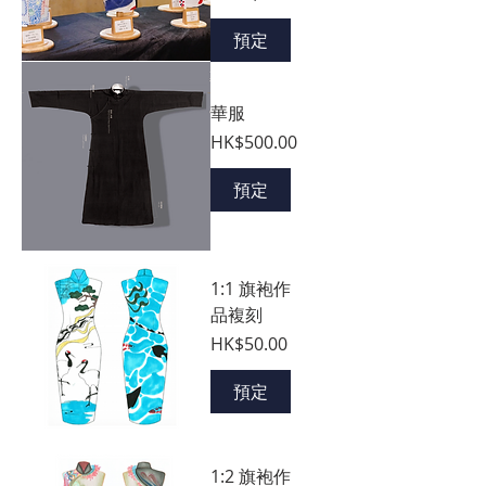
預定
華服
價格
HK$500.00
預定
1:1 旗袍作
品複刻
價格
HK$50.00
預定
1:2 旗袍作