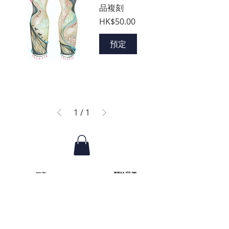
品複刻
價格
HK$50.00
預定
1
/
1
關於我們
探索
活動
協會
展覽
行政架構
工作坊
核數報告