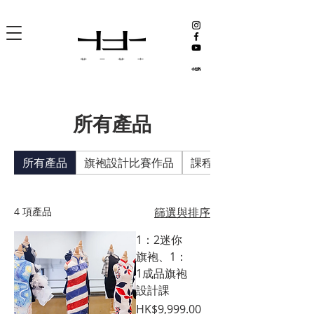
所有產品
所有產品
旗袍設計比賽作品
課程
4 項產品
篩選與排序
1：2迷你
旗袍、1：
1成品旗袍
設計課
價格
HK$9,999.00