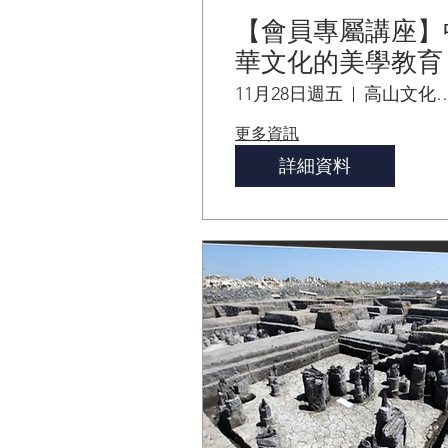
【會員專屬講座】
華文化的美學教育
11月28日週五
高山文化
更多資訊
詳細資料