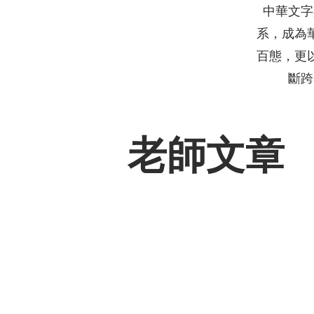
中華文字
系，成為
百態，更
斷跨
老師文章