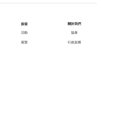
關於我們
探索
活動
協會
展覽
行政架構
工作坊
核數報告
顧問/會員資料
講座
課程
合作伙伴
外展
支持我們
廿一廿十 · 中華文化節
會員資訊
教育承傳項目查詢
會員專享
媒體報導
成為會員
聯絡方法
聯絡我們