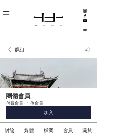
群組
團體會員
付費會員
·
1 位會員
加入
討論
媒體
檔案
會員
關於