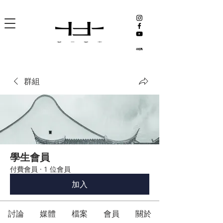
群組
學生會員
付費會員
·
1 位會員
加入
討論
媒體
檔案
會員
關於