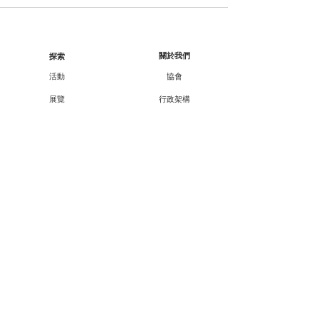
關於我們
探索
活動
協會
展覽
行政架構
工作坊
核數報告
顧問/會員資料
講座
課程
合作伙伴
外展
支持我們
廿一廿十 · 中華文化節
會員資訊
教育承傳項目查詢
會員專享
媒體報導
成為會員
聯絡方法
聯絡我們