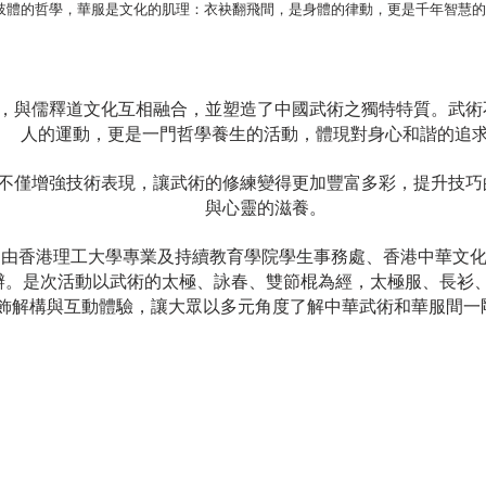
肢體的哲學，華服是文化的肌理：衣袂翻飛間，是身體的律動，更是千年智慧的
，與儒釋道文化互相融合，並塑造了中國武術之獨特特質。武術
人的運動，更是一門哲學養生的活動，體現對身心和諧的追求
不僅增強技術表現，讓武術的修練變得更加豐富多彩，提升技巧
與心靈的滋養。
》 由香港理工大學專業及持續教育學院學生事務處、香港中華文
辦。是次活動以武術的太極、詠春、雙節棍為經，太極服、長衫
飾解構與互動體驗，讓大眾以多元角度了解中華武術和華服間一