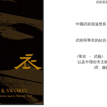
武術是
中國武術源遠悠長
武術與華衣的結合
《華衣 ・ 武藝
以及中環街市主
繹、服