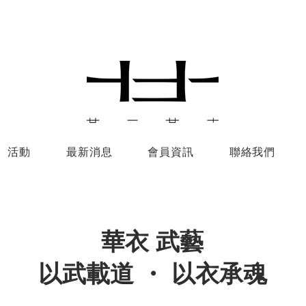
活動
最新消息
會員資訊
聯絡我們
華衣 武藝
以武載道 ・ 以衣承魂