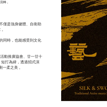
流轉 。
不僅是強身健體、自衛助
 。
的同時，也能感受到文化
化活動推廣協會、廿一廿十
、短打為緯，透過招式演
剛一柔之美 。