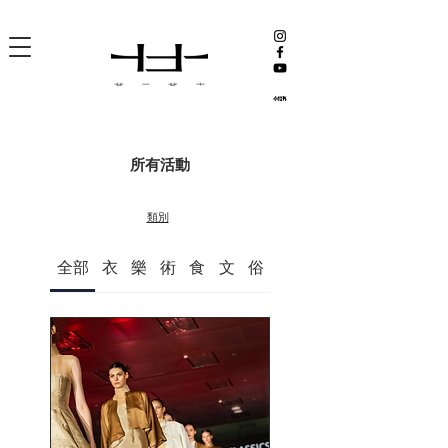
所有活動
類別
全部
衣
樂
術
食
文
俗