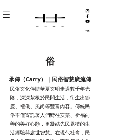
俗
承傳（Carry）｜民俗智慧廣流傳
民俗文化伴隨華夏文明走過數千年光
陰，深深紮根於民間生活，衍生出節
慶、禮儀、風尚等豐富內容。傳統民
俗不僅寄託著人們嚮往安樂、祈福向
善的美好心願，更凝結先民累積的生
活經驗與處世智慧。在現代社會，民